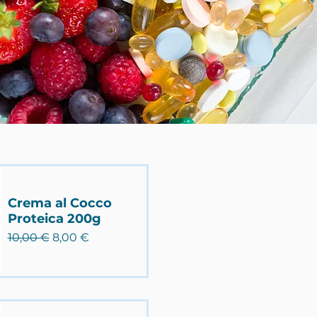
Crema al Cocco
Proteica 200g
Prezzo regolare
Prezzo scontato
10,00 €
8,00 €