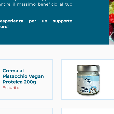
ntire il massimo beneficio al tuo
 esperienza per un supporto
curo!
Crema al
Pistacchio Vegan
Proteica 200g
Esaurito