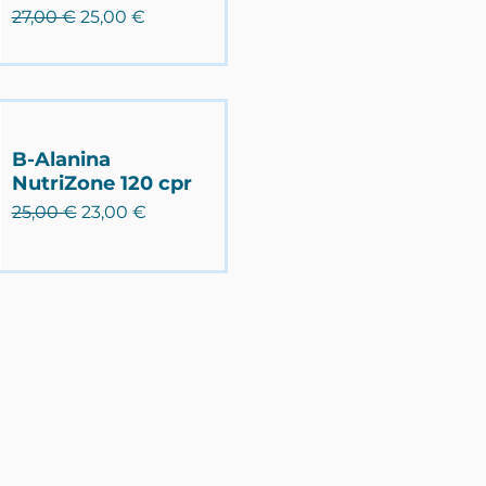
Prezzo regolare
Prezzo scontato
27,00 €
25,00 €
B-Alanina
NutriZone 120 cpr
Prezzo regolare
Prezzo scontato
25,00 €
23,00 €