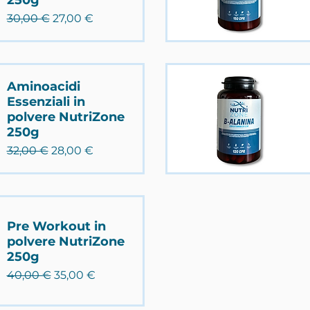
Prezzo regolare
Prezzo scontato
30,00 €
27,00 €
Aminoacidi
Essenziali in
polvere NutriZone
250g
Prezzo regolare
Prezzo scontato
32,00 €
28,00 €
Pre Workout in
polvere NutriZone
250g
Prezzo regolare
Prezzo scontato
40,00 €
35,00 €