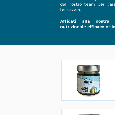
dal nostro team per gara
benessere.
Affidati alla nostra
nutrizionale efficace e si