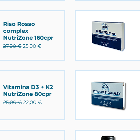
Riso Rosso
complex
NutriZone 160cpr
Prezzo regolare
Prezzo scontato
27,00 €
25,00 €
Vitamina D3 + K2
NutriZone 80cpr
Prezzo regolare
Prezzo scontato
25,00 €
22,00 €