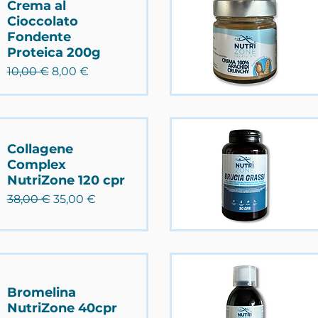
Crema al
Cioccolato
Fondente
Proteica 200g
Prezzo regolare
Prezzo scontato
10,00 €
8,00 €
Collagene
Complex
NutriZone 120 cpr
Prezzo regolare
Prezzo scontato
38,00 €
35,00 €
Bromelina
NutriZone 40cpr