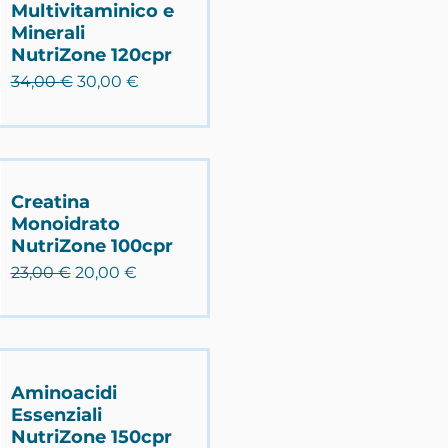
Multivitaminico e
Minerali
NutriZone 120cpr
Prezzo regolare
Prezzo scontato
34,00 €
30,00 €
Creatina
Monoidrato
NutriZone 100cpr
Prezzo regolare
Prezzo scontato
23,00 €
20,00 €
Aminoacidi
Essenziali
NutriZone 150cpr