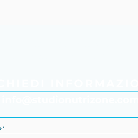
"Ieri hai detto domani..
ambia stile di vita OGGI
CHIEDI INFORMAZI
info@studionutrizone.co
 *