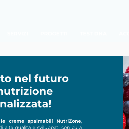
SERVIZI
PROGETTI
TEST DNA
AC
o nel futuro
nutrizione
nalizzata!
e le creme spalmabili NutriZone
,
i alta qualità e sviluppati con cura