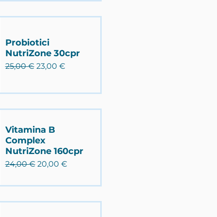
Probiotici
NutriZone 30cpr
Prezzo regolare
Prezzo scontato
25,00 €
23,00 €
Vitamina B
Complex
NutriZone 160cpr
Prezzo regolare
Prezzo scontato
24,00 €
20,00 €