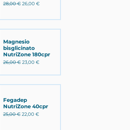
Prezzo regolare
Prezzo scontato
28,00 €
26,00 €
Magnesio
bisglicinato
NutriZone 180cpr
Prezzo regolare
Prezzo scontato
26,00 €
23,00 €
Fegadep
NutriZone 40cpr
Prezzo regolare
Prezzo scontato
25,00 €
22,00 €