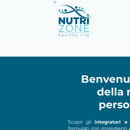
Benvenut
della 
perso
Scopri gli
integratori 
formulati con ingredienti d