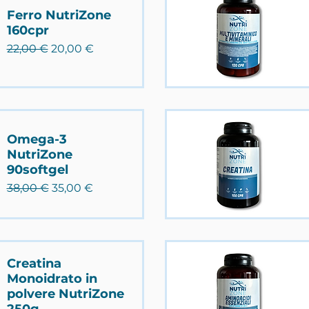
Ferro NutriZone
160cpr
Prezzo regolare
Prezzo scontato
22,00 €
20,00 €
Omega-3
NutriZone
90softgel
Prezzo regolare
Prezzo scontato
38,00 €
35,00 €
Creatina
Monoidrato in
polvere NutriZone
250g