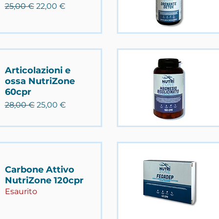
Prezzo regolare
Prezzo scontato
25,00 €
22,00 €
Articolazioni e
ossa NutriZone
60cpr
Prezzo regolare
Prezzo scontato
28,00 €
25,00 €
Carbone Attivo
NutriZone 120cpr
Esaurito