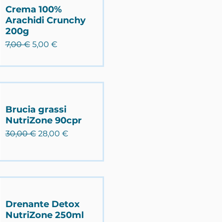
Crema 100%
Arachidi Crunchy
200g
Prezzo regolare
Prezzo scontato
7,00 €
5,00 €
Brucia grassi
NutriZone 90cpr
Prezzo regolare
Prezzo scontato
30,00 €
28,00 €
Drenante Detox
NutriZone 250ml