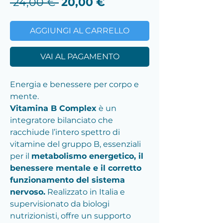
Prezzo
Prezzo
 24,00 € 
20,00 €
regolare
scontato
AGGIUNGI AL CARRELLO
VAI AL PAGAMENTO
Energia e benessere per corpo e
mente.
Vitamina B Complex
è un
integratore bilanciato che
racchiude l’intero spettro di
vitamine del gruppo B, essenziali
per il
metabolismo energetico, il
benessere mentale e il corretto
funzionamento del sistema
nervoso.
Realizzato in Italia e
supervisionato da biologi
nutrizionisti, offre un supporto