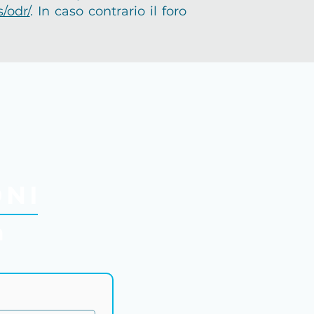
/odr/
. In caso contrario il foro
.
!"
ONI
m