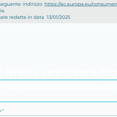
 seguente indirizzo
https://ec.europa.eu/consumers
ia.
tate redatte in data 13/01/2025
"Ieri hai detto domani..
ambia stile di vita OGGI
CHIEDI INFORMAZI
info@studionutrizone.co
 *