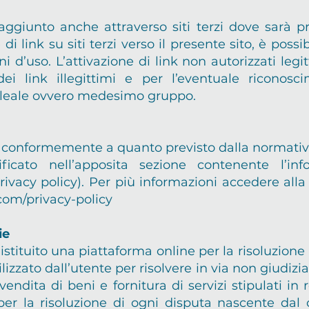
raggiunto anche attraverso siti terzi dove sarà 
e di link su siti terzi verso il presente sito, è po
ni d’uso. L’attivazione di link non autorizzati legit
dei link illegittimi e per l’eventuale riconosci
leale ovvero medesimo gruppo.
ati conformemente a quanto previsto dalla normativ
icato nell’apposita sezione contenente l’info
acy policy). Per più informazioni accedere alla pr
com/privacy-policy
ie
ituito una piattaforma online per la risoluzione a
izzato dall’utente per risolvere in via non giudizia
vendita di beni e fornitura di servizi stipulati in
er la risoluzione di ogni disputa nascente dal c