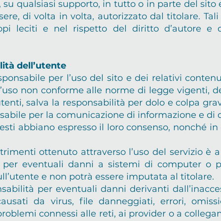
su qualsiasi supporto, in tutto o in parte del sito 
ere, di volta in volta, autorizzato dal titolare. Ta
leciti e nel rispetto del diritto d’autore e deg
lità dell’utente
nsabile per l’uso del sito e dei relativi contenut
’uso non conforme alle norme di legge vigenti, d
tenti, salva la responsabilità per dolo e colpa grave
sabile per la comunicazione di informazione e di dat
uesti abbiano espresso il loro consenso, nonché i
rimenti ottenuto attraverso l’uso del servizio è a 
 per eventuali danni a sistemi di computer o per
ull’utente e non potrà essere imputata al titolare.
nsabilità per eventuali danni derivanti dall’inaccess
sati da virus, file danneggiati, errori, omissio
roblemi connessi alle reti, ai provider o a collegam