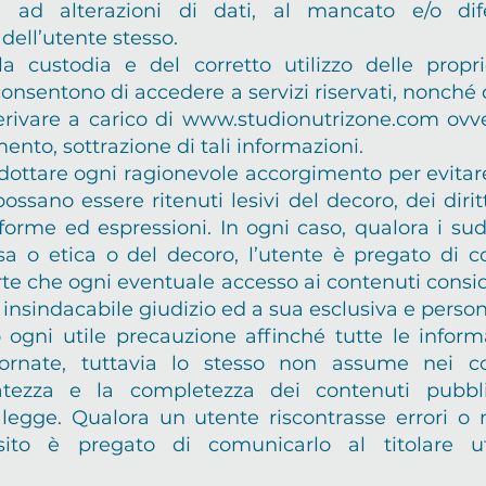
, ad alterazioni di dati, al mancato e/o di
dell’utente stesso.
a custodia e del corretto utilizzo delle propri
consentono di accedere a servizi riservati, nonch
rivare a carico di
www.studionutrizone.com
ovve
mento, sottrazione di tali informazioni.
adottare ogni ragionevole accorgimento per evitare
sano essere ritenuti lesivi del decoro, dei dirit
i forme ed espressioni. In ogni caso, qualora i sud
giosa o etica o del decoro, l’utente è pregato di
verte che ogni eventuale accesso ai contenuti conside
 insindacabile giudizio ed a sua esclusiva e person
to ogni utile precauzione affinché tutte le inform
ornate, tuttavia lo stesso non assume nei co
uratezza e la completezza dei contenuti pubbli
 legge. Qualora un utente riscontrasse errori o
sito è pregato di comunicarlo al titolare ut