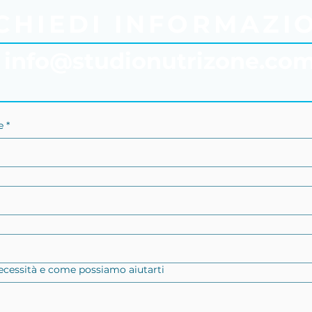
CHIEDI INFORMAZI
info@studionutrizone.co
 *
 necessità e come possiamo aiutarti