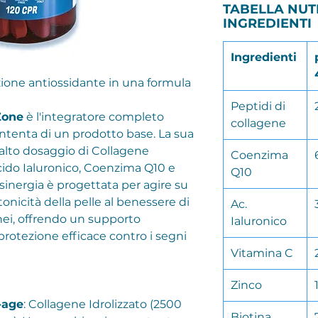
TABELLA NUT
INGREDIENTI
Ingredienti
ezione antiossidante in una formula
Peptidi di
Zone
è l'integratore completo
collagene
ontenta di un prodotto base. La sua
alto dosaggio di Collagene
Coenzima
Acido Ialuronico, Coenzima Q10 e
Q10
sinergia è progettata per agire su
 tonicità della pelle al benessere di
Ac.
anei, offrendo un supporto
Ialuronico
protezione efficace contro i segni
Vitamina C
Zinco
i-age
: Collagene Idrolizzato (2500
Biotina