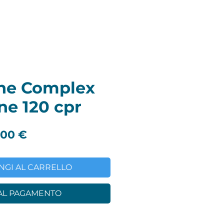
ne Complex
ne 120 cpr
ezzo
Prezzo
,00 €
olare
scontato
NGI AL CARRELLO
 AL PAGAMENTO