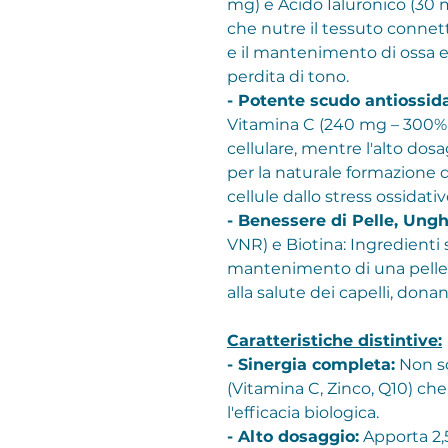
mg) e Acido Ialuronico (30
che nutre il tessuto connett
e il mantenimento di ossa e 
perdita di tono.
- Potente scudo antiossid
Vitamina C (240 mg – 300% V
cellulare, mentre l'alto do
per la naturale formazione 
cellule dallo stress ossidativ
- Benessere di Pelle, Unghi
VNR) e Biotina: Ingredienti 
mantenimento di una pelle n
alla salute dei capelli, don
Caratteristiche distintive:
- Sinergia completa:
Non so
(Vitamina C, Zinco, Q10) ch
l'efficacia biologica.
- Alto dosaggio:
Apporta 2,