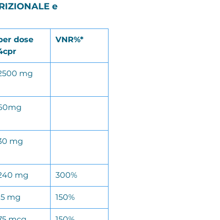
RIZIONALE e
per dose
VNR%*
4cpr
2500 mg
60mg
30 mg
240 mg
300%
15 mg
150%
75 mcg
150%