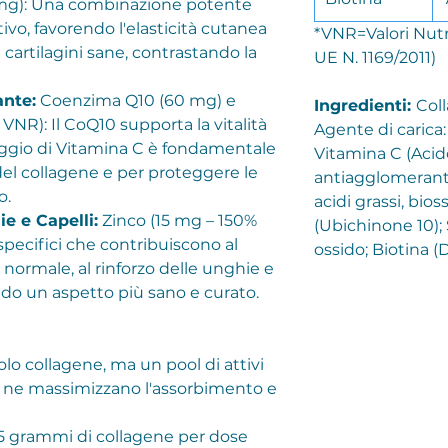
 mg): Una combinazione potente
ivo, favorendo l'elasticità cutanea
*VNR=Valori Nutri
cartilagini sane, contrastando la
UE N. 1169/2011)
ante:
Coenzima Q10 (60 mg) e
Ingredienti:
Coll
NR): Il CoQ10 supporta la vitalità
Agente di carica: 
saggio di Vitamina C è fondamentale
Vitamina C (Acid
del collagene e per proteggere le
antiagglomeranti
o.
acidi grassi, bio
e e Capelli:
Zinco (15 mg – 150%
(Ubichinone 10); 
specifici che contribuiscono al
ossido; Biotina (D
ormale, al rinforzo delle unghie e
ando un aspetto più sano e curato.
lo collagene, ma un pool di attivi
e ne massimizzano l'assorbimento e
5 grammi di collagene per dose