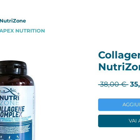
i NutriZone
ti APEX NUTRITION
Collage
NutriZo
Pr
 38,00 € 
35
reg
AGGIU
VAI