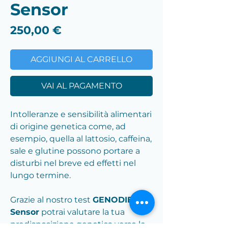
Sensor
Prezzo
250,00 €
AGGIUNGI AL CARRELLO
VAI AL PAGAMENTO
Intolleranze e sensibilità alimentari
di origine genetica come, ad
esempio, quella al lattosio, caffeina,
sale e glutine possono portare a
disturbi nel breve ed effetti nel
lungo termine.
Grazie al nostro test
GENODIET®
Sensor
potrai valutare la tua
predisposizione genetica verso le