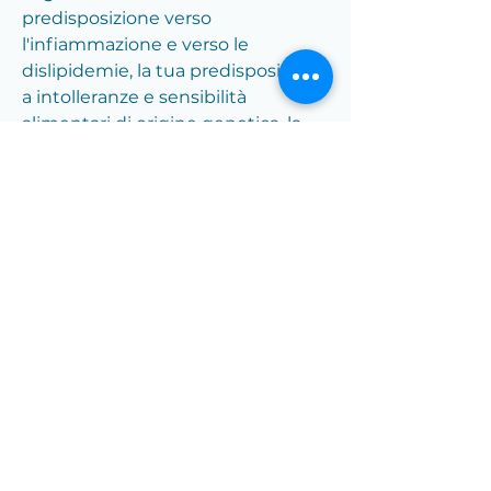
predisposizione verso
l'infiammazione e verso le
dislipidemie, la tua predisposizone
a intolleranze e sensibilità
alimentari di origine genetica, la
tua predisposizione all'insulino-
resistenza e la risposta al
dimagrimento ed al recupero del
peso.
Tramire GENODIET® Pacchetto
Complete avrai a disposizione
tutte le informazioni necessarie
per ottenere il massimo grado di
personalizzazione della tua
dieta.
QUALI SONO I PASSAGGI?