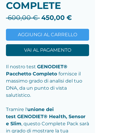
COMPLETE
Prezzo
Prezzo
 600,00 € 
450,00 €
regolare
scontato
AGGIUNGI AL CARRELLO
VAI AL PAGAMENTO
Il nostro test
GENODIET®
Pacchetto Completo
fornisce il
massimo grado di analisi del tuo
DNA, da un punto di vista
salutistico.
Tramire l'
unione dei
test GENODIET® Health, Sensor
e Slim
, questo Complete Pack sarà
in grado di mostrare la tua