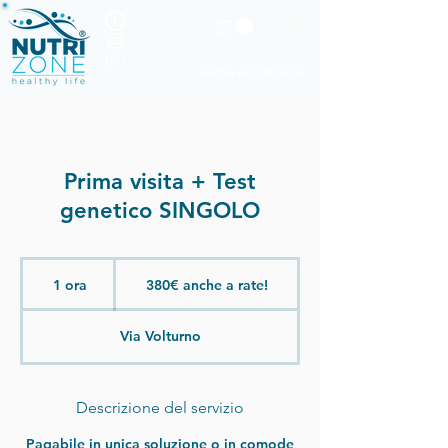
AREA RISERVATA
Prima visita + Test
genetico SINGOLO
380€
anche
1 ora
1
380€ anche a rate!
a
rate!
o
r
Via Volturno
Descrizione del servizio
Pagabile in unica soluzione o in comode