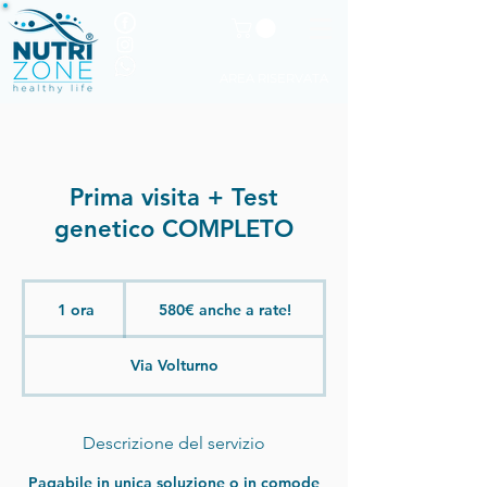
AREA RISERVATA
Prima visita + Test
genetico COMPLETO
580€
anche
1 ora
1
580€ anche a rate!
a
rate!
o
r
Via Volturno
Descrizione del servizio
Pagabile in unica soluzione o in comode