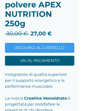
polvere APEX
NUTRITION
250g
Prezzo
Prezzo
 30,00 € 
27,00 €
regolare
scontato
AGGIUNGI AL CARRELLO
VAI AL PAGAMENTO
Integratore di qualità superiore
per il supporto energetico e la
performance muscolare.
La nostra
Creatina Monoidrato
è
progettata per soddisfare le
esigenze di chi desidera