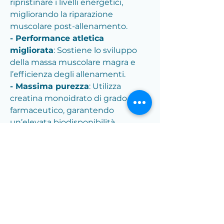
ripristinare i livelli energetici,
migliorando la riparazione
muscolare post-allenamento.
- Performance atletica
migliorata
: Sostiene lo sviluppo
della massa muscolare magra e
l’efficienza degli allenamenti.
- Massima purezza
: Utilizza
creatina monoidrato di grado
farmaceutico, garantendo
un’elevata biodisponibilità.
Perché scegliere il nostro
prodotto
:
- Sicurezza certificata
: Realizzato
da aziende certificate ISO 9001 e
notificato al Ministero della Salute.
- Made in Italy
: Sinonimo di
qualità e controllo rigoroso lungo